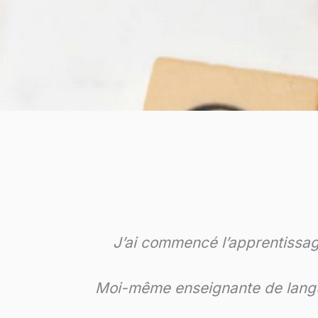
En cherchant à reprendre des cour
Le contact a été immédiat et chaleu
le même plaisir que nous travaillo
te
progression ce qui me 