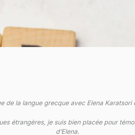
s de grec moderne, via Skype, je suis tombé
reux et depuis deux ans maintenant, c'est to
ns ensemble chaque semaine. Elena adapte le 
permet d'avancer à mon rythme, le tout dans 