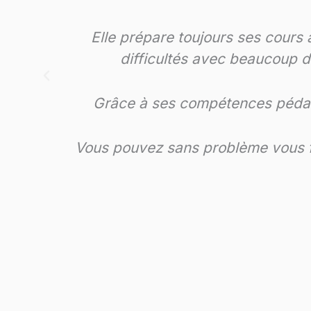
de
x.
 sûr