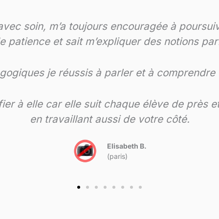
Françoise P.
(41400 Montrichard)